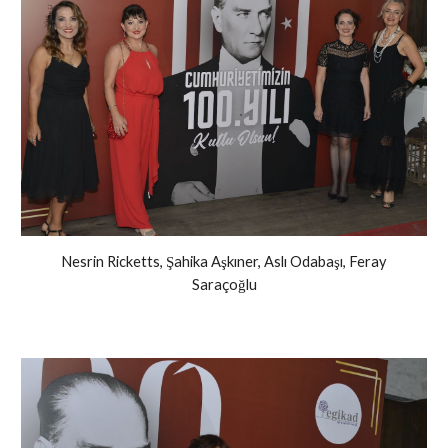
Nesrin Ricketts, Şahika Aşkıner, Aslı Odabaşı, Feray
Saraçoğlu