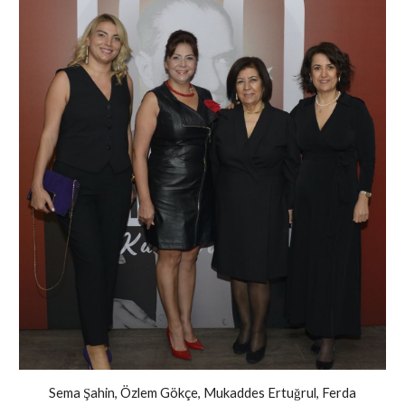
Sema Şahin, Özlem Gökçe, Mukaddes Ertuğrul, Ferda