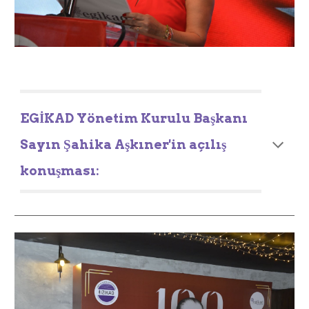
EGİKAD Yönetim Kurulu Başkanı
Sayın Şahika Aşkıner'in açılış
konuşması: