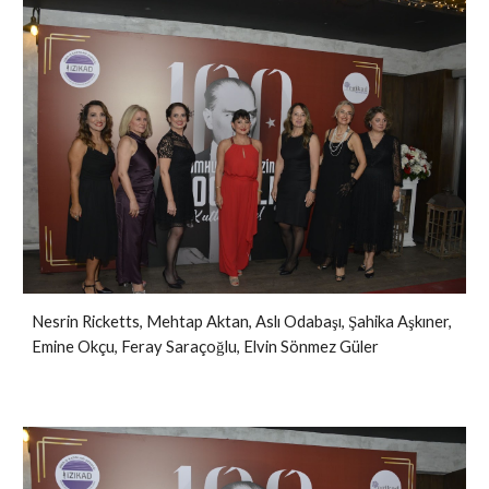
Nesrin Ricketts, Mehtap Aktan, Aslı Odabaşı, Şahika Aşkıner,
Emine Okçu, Feray Saraçoğlu, Elvin Sönmez Güler